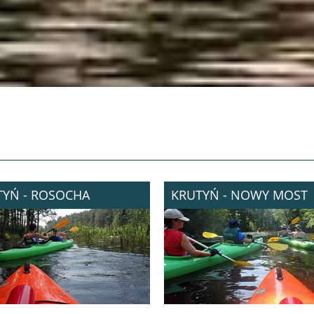
das Widerspruchsrecht und das Recht, bei der Aufsichtsbehörde
Beschwerden einzureichen.
Für die Verarbeitung Verantwortlicher hat das Recht auf Weitergabe der
personenbezogenen Daten und anderen Daten des Nutzers an die
berechtigten Stellen gemäß einschlägigen Vorschriften.
Die personenbezogenen Daten dürfen nicht anderen Stellen als diesen, die
gemäß einschlägigen Vorschriften berechtigt sind, zugänglich gemacht
werden.
Die verarbeitete Daten betreffen die IP-Adresse, den verwendeten Browser,
die Sprache, das Betriebssystem, den Internetanbieter, die Informationen
über Datum, Uhrzeit und Standort sowie die durch das Kontakt- und
Anmeldeformular übermittelten Daten, d.h. Anschrift, Telefonnumer, E-
Mail-Adresse, Vorname, Name und Alter.
TYŃ - ROSOCHA
KRUTYŃ - NOWY MOST
Cookies
Diese Webseite verwendet Cookies. Ein Cookie ist eine kleine Textdatei, die
von dem Server geschickt und vorübergehend in Ihrem Browser
gespeichert wird. Wenn Sie später diese Website erneut besuchen, erkennt
die Webseite das Gerät, über das Sie sich verbinden. Nur der Server kann
die Informationen entschlüsseln mit Hilfe von Parameter, die er geschafft
hat. Cookies erleichtern die Nutzung der vorher besuchten Webseiten.
Die gesammelten Daten betreffen die IP-Adresse, den verwendeten
Browser, die Sprache, das Betriebssystem, den Internetanbieter, die