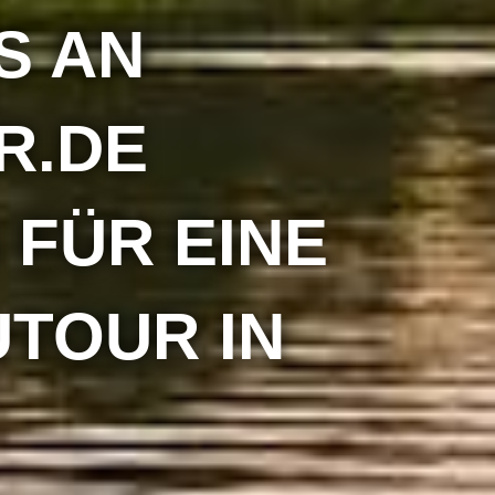
S AN
R.DE
 FÜR EINE
TOUR IN