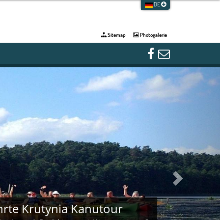
DE
Sitemap
Photogalerie
Next
rte Krutynia Kanutour