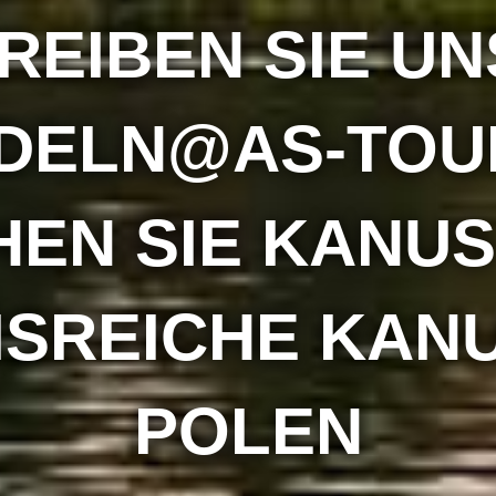
Für die Verarbeitung der von Ihnen übermittelten personenbezogenen
REIBEN SIE UN
Daten ist folgende Firma verantwortlich:
Biuro Turystyki Kajakowej
Piecki 11-710, woj. warmińsko-mazurskie
Krutyń 4
DELN@AS-TOU
tel. 608 319 014
biuro@splywy.pl
Die Verarbeitung Ihrer personenbezogenen Daten erfolgt gemäß Art. 6
DSGVO für Marketingzwecke. Für die Verarbeitung Verantwortlicher
EN SIE KANUS
bezieht sich auf das berechtigte Interesse an der Analyse von Statistiken
der Besucher und an der Servicesicherheit.
Durch die Nutzung unserer Dienste erklären Sie sich mit der Verarbeitung
Ihrer personenbezogenen Daten durch den Für die Verarbeitung
Verantwortlichen, d.h. Biuro Turystyki Kajakowej einverstanden. Den
ISREICHE KANU
externe Datenempfänger, der die Statistiken analysiert, ist Google Analytics.
Ihre personenbezogenen Daten werden für einen Zeitraum von 5 Jahren
für Marketingzwecke und zur Analyse der Daten gespeichert, die für die
Ausübung der Wirtschaftstätigkeit oder für den Widerruf der Einwilligung
POLEN
zur Verarbeitung der personenbezogenen Daten erforderlich sind.
Der Nutzer hat das Recht auf Einsicht in Daten, die von dem Für die
Verarbeitung Verantwortlichen d.h. Biuro Turystyki Kajakowej genutzt
werden, ihrer Korrektur, Löschung oder Einschränkung der Verarbeitung,