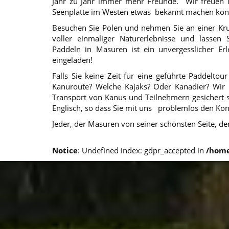
Jahr zu Jahr immer mehr Freunde. Wir freuen u
Seenplatte im Westen etwas bekannt machen kon
Besuchen Sie Polen und nehmen Sie an einer Krut
voller einmaliger Naturerlebnisse und lasse
Paddeln in Masuren ist ein unvergesslicher Erl
eingeladen!
Falls Sie keine Zeit für eine geführte Paddelt
Kanuroute? Welche Kajaks? Oder Kanadier? Wir
Transport von Kanus und Teilnehmern gesichert s
Englisch, so dass Sie mit uns problemlos den K
Jeder, der Masuren von seiner schönsten Seite, de
Notice
: Undefined index: gdpr_accepted in
/home