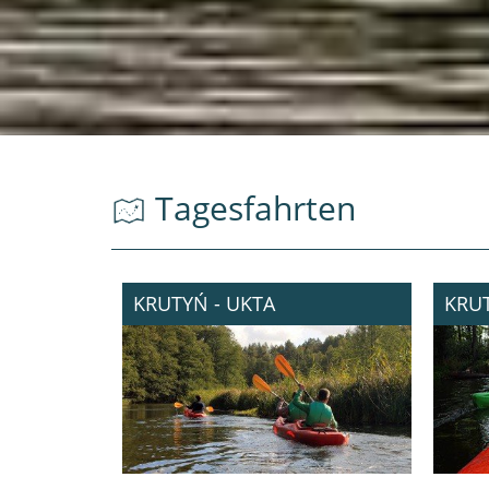
Tagesfahrten
KRUTYŃ - UKTA
KRU