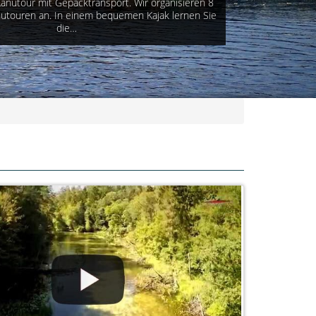
Kanutour mit Gepäcktransport. Wir organisieren 8
anutouren an. In einem bequemen Kajak lernen Sie
die…