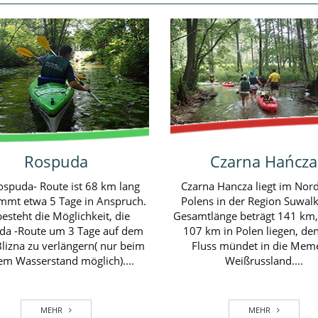
Łyna
Wda
(Alle) ist ein Nebenfluss der
Die Wda (Deutsch Schwarzwass
 und entspringt nicht weit von
ein linker Nebenfluss der We
nek (Hohenstein) auf der Höhe
Der Fluss ist 198km lang.
175m ü.d.M. Die Länge des
durchströmt den südlichen T
usses beträgt 263,7km....
Kaschubei, anschließend fli
durch Bory Tucholskie (Tuch
MEHR
MEHR