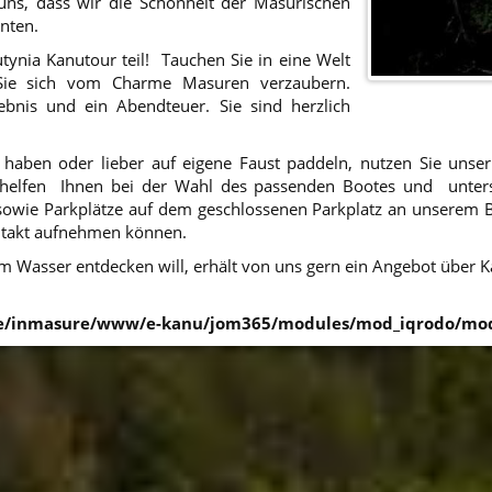
ns, dass wir die Schönheit der Masurischen
nten.
ynia Kanutour teil! Tauchen Sie in eine Welt
n Sie sich vom Charme Masuren verzaubern.
ebnis und ein Abendteuer. Sie sind herzlich
our haben oder lieber auf eigene Faust paddeln, nutzen Sie un
 helfen Ihnen bei der Wahl des passenden Bootes und unterst
owie Parkplätze auf dem geschlossenen Parkplatz an unserem B
Liebe Nutzerin, Lieber Nutzer,
ontakt aufnehmen können.
Bevor Sie auf „zur Seite gehen“ klicken oder das Fenster schliessen, nehmen Sie
m Wasser entdecken will, erhält von uns gern ein Angebot über Ka
sich bitte einen Moment Zeit, um diese Information durchzulesen. Hiermit bitten
wir Sie um Ihre Einwilligung zur Verarbeitung Ihrer personenbezogenen Daten
/inmasure/www/e-kanu/jom365/modules/mod_iqrodo/mod
durch unsere Geschäftspartner und möchten Sie darüber in Kenntnis setzen,
welche personenbezogenen Daten wir sammeln und wie wir Cookies nutzen. Sie
bestätigen Folgendes, indem Sie auf „zur Seite gehen“ klicken oder das Fenster
schliessen. Sie können auch Ihre Zustimmung verweigern.
Datenschutz und der Schutz der Privatsphäre Folgende
Datenschutzrichtlinien entsprechen den Vorschriften in Art. 13 Abs. 1 und
Abs. 2 Verordnung (EU) 2016/679 des Europäischen Parlaments und des
Rates vom 27. April 2016 (DSGVO).