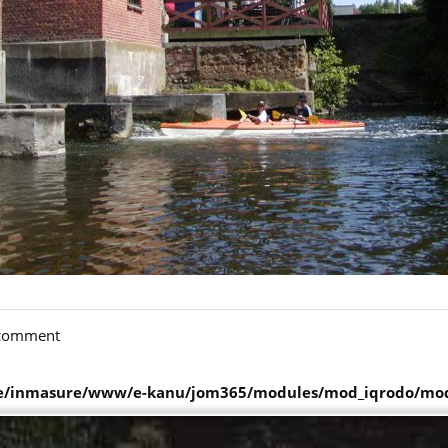
a comment
/inmasure/www/e-kanu/jom365/modules/mod_iqrodo/mod