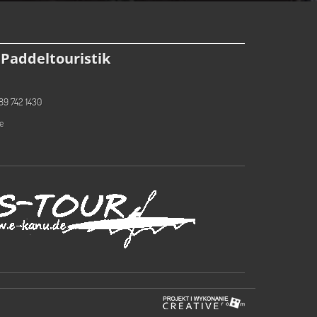
Paddeltouristik
89 742 1430
e