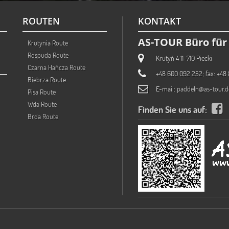
ROUTEN
KONTAKT
AS-TOUR Büro für 
Krutynia Route
Rospuda Route
Krutyń 4 11-710 Piecki
Czarna Hańcza Route
+48 600 092 252; fax: +48 
Biebrza Route
E-mail:
paddeln@as-tour.d
Pisa Route
Wda Route
Finden Sie uns auf:
Brda Route