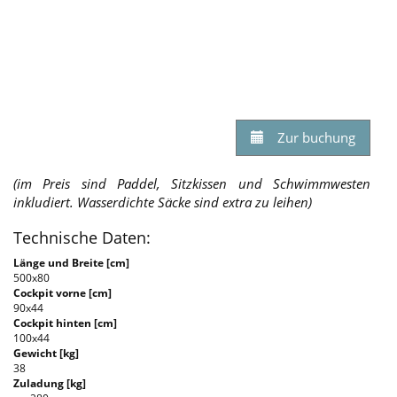
Zur buchung
(im Preis sind Paddel, Sitzkissen und Schwimmwesten
inkludiert. Wasserdichte Säcke sind extra zu leihen)
Technische Daten:
Länge und Breite [cm]
500x80
Cockpit vorne [cm]
90x44
Cockpit hinten [cm]
100x44
Gewicht [kg]
38
Zuladung [kg]