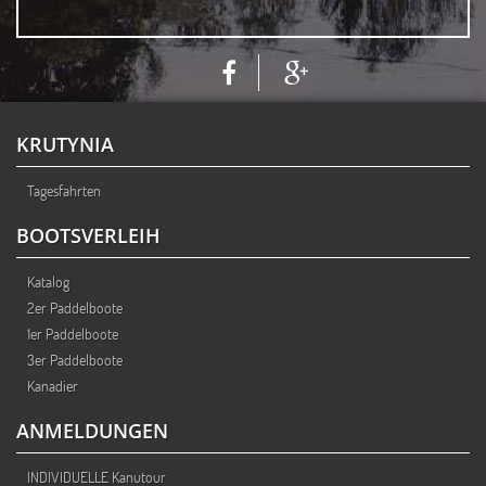
KRUTYNIA
Tagesfahrten
BOOTSVERLEIH
Katalog
2er Paddelboote
1er Paddelboote
3er Paddelboote
Kanadier
ANMELDUNGEN
INDIVIDUELLE Kanutour