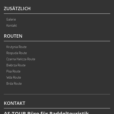
ZUSÄTZLICH
Galerie
Kontakt
ROUTEN
Krutynia Route
Rospuda Route
Czarna Hańcza Route
Biebrza Route
Pisa Route
Wda Route
Brda Route
KONTAKT
AS-TOUR Büro für Paddeltouristik