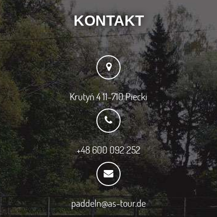
KONTAKT
Krutyń 4 11-710 Piecki
+48 600 092 252
paddeln@as-tour.de