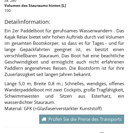
za. 280
Volumen des Stauraums hinten [L]
100
Detailinformation:
Ein 2er Paddelboot für geruhsames Wasserwandern . Das
Kajak Relax bietet sehr hohen Auftrieb durch viel Volumen
im gesamten Bootskörper, so dass es für Tages - und für
lange Gepäckfahrten geeignet ist, es besitzt einen
verschließbaren Stauraum. Das Boot hat eine beachtliche
Geschwindigkeit und ermöglicht auch nicht erfahrenen
Paddlern angenehmes Reisen. Die Bootsform ist für ihre
Zuverlässigkeit seit langen Jahren bekannt.
Länge 5,0 m, Breite 0,8 m.; Schnelles, wendiges, offenes
Wanderpaddelboot mit zwei Cockpits, große Tragfähigkeit,
Schwimmwesten und Sitzen aus Esterharz, ein
wasserdichter Stauraum.
Material: GFK (=Glasfaserverstärkter Kunststoff)
Prüfen Sie die Preise des Transports