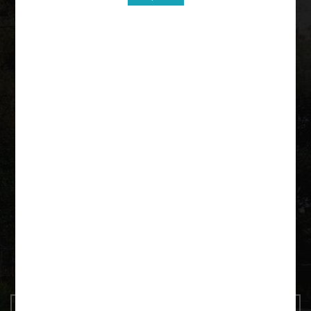
Krutyń 4 11-710 Piecki
+48 600 092 252
paddeln@as-tour.de