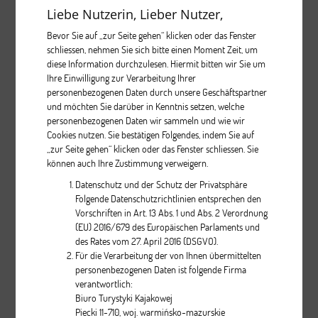
Liebe Nutzerin, Lieber Nutzer,
pcs.
Bevor Sie auf „zur Seite gehen“ klicken oder das Fenster
schliessen, nehmen Sie sich bitte einen Moment Zeit, um
diese Information durchzulesen. Hiermit bitten wir Sie um
Ihre Einwilligung zur Verarbeitung Ihrer
personenbezogenen Daten durch unsere Geschäftspartner
und möchten Sie darüber in Kenntnis setzen, welche
personenbezogenen Daten wir sammeln und wie wir
Cookies nutzen. Sie bestätigen Folgendes, indem Sie auf
Aquarius PROTOUR
„zur Seite gehen“ klicken oder das Fenster schliessen. Sie
können auch Ihre Zustimmung verweigern.
Datenschutz und der Schutz der Privatsphäre
Beschreibung
Folgende Datenschutzrichtlinien entsprechen den
Vorschriften in Art. 13 Abs. 1 und Abs. 2 Verordnung
pcs.
(EU) 2016/679 des Europäischen Parlaments und
des Rates vom 27. April 2016 (DSGVO).
Für die Verarbeitung der von Ihnen übermittelten
personenbezogenen Daten ist folgende Firma
verantwortlich:
Biuro Turystyki Kajakowej
Piecki 11-710, woj. warmińsko-mazurskie