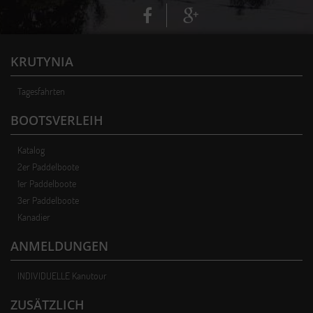
KRUTYNIA
Tagesfahrten
BOOTSVERLEIH
Katalog
2er Paddelboote
1er Paddelboote
3er Paddelboote
Kanadier
ANMELDUNGEN
INDIVIDUELLE Kanutour
ZUSÄTZLICH